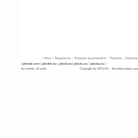
:: Start
:: Regulamin
:: Polityka prywatności
:: Toplista
:: Statyst
|
|
|
|
|
|
plockie.com
plockie.eu
plocki.eu
plocku.eu
plocka.eu
Na stronie: 20 osób
Copyright by OPLO.PL - Wszelkie prawa zas